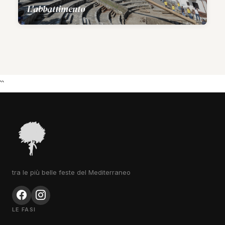
L'abbattimento
``
tra le più belle feste del Mediterraneo
LE FASI